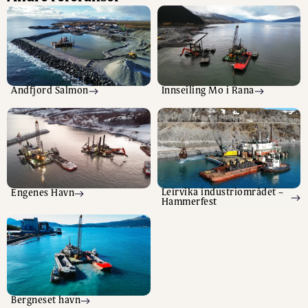
Andfjord Salmon
Innseiling Mo i Rana
Leirvika industriområdet –
Engenes Havn
Hammerfest
Bergneset havn