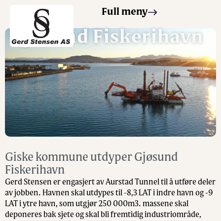
Full meny
Gjøsund Fiskerihavn
Giske kommune utdyper Gjøsund
Fiskerihavn
Gerd Stensen er engasjert av Aurstad Tunnel til å utføre deler
av jobben. Havnen skal utdypes til -8,3 LAT i indre havn og -9
LAT i ytre havn, som utgjør 250 000m3. massene skal
deponeres bak sjete og skal bli fremtidig industriområde,