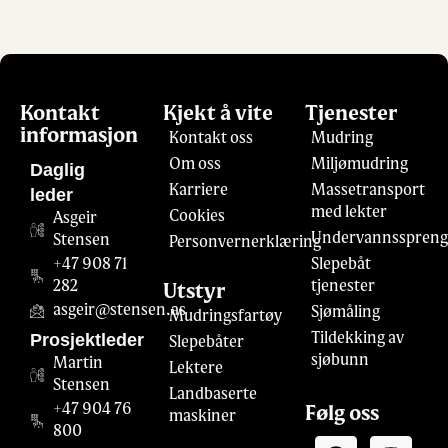
Kontakt
Kjekt å vite
Tjenester
informasjon
Kontakt oss
Mudring
Om oss
Miljømudring
Daglig
Karriere
Massetransport
leder
med lekter
Cookies
Asgeir
Undervannsspreng
Stensen
Personvernerklæring
+47 908 71
Slepebåt
282
tjenester
Utstyr
asgeir@stensen.as
Sjømåling
Mudringsfartøy
Prosjektleder
Tildekking av
Slepebåter
sjøbunn
Martin
Lektere
Stensen
Landbaserte
+47 904 76
Følg oss
maskiner
800